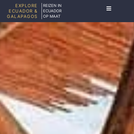
EXPLORE
REIZEN IN
ECUADOR &
ECUADOR
GALAPAGOS
OP MAAT