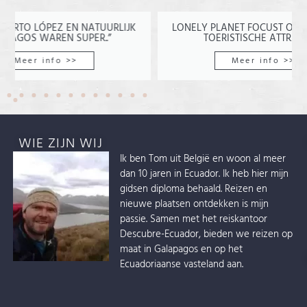
URLIJK
LONELY PLANET FOCUST OP ECUADOR’S
“
”
TOERISTISCHE ATTRACTIES
Meer info >>
WIE ZIJN WIJ
Ik ben Tom uit België en woon al meer
dan 10 jaren in Ecuador. Ik heb hier mijn
gidsen diploma behaald. Reizen en
nieuwe plaatsen ontdekken is mijn
passie. Samen met het reiskantoor
Descubre-Ecuador, bieden we reizen op
maat in Galapagos en op het
Ecuadoriaanse vasteland aan.