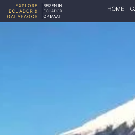
EXPLORE
REIZEN IN
HOME
G
ECUADOR &
ECUADOR
GALAPAGOS
OP MAAT