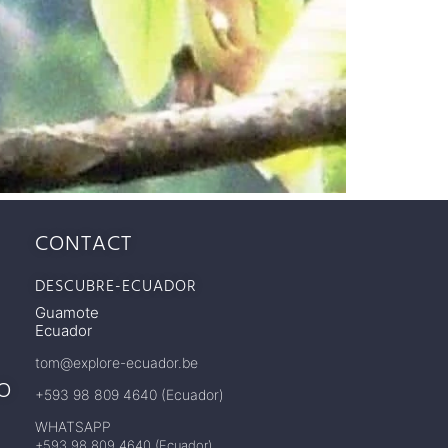
CONTACT
DESCUBRE-ECUADOR
Guamote
Ecuador
tom@explore-ecuador.be
FO
+593 98 809 4640 (Ecuador)
WHATSAPP
+593 98 809 4640 (Ecuador)