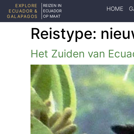
EXPLORE
REIZEN IN
HOME
G
ECUADOR &
ECUADOR
GALAPAGOS
OP MAAT
Reistype:
nie
Het Zuiden van Ecua