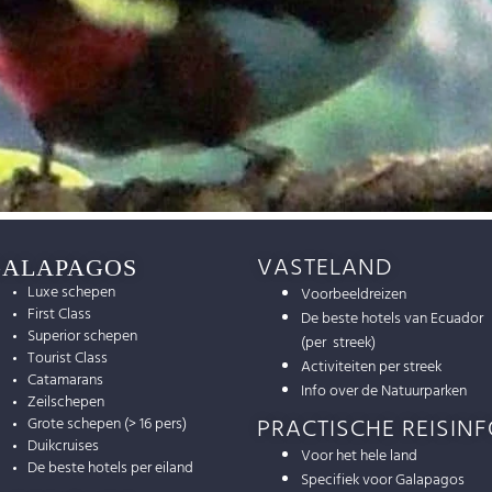
VASTELAND
GALAPAGOS
Luxe schepen
Voorbeeldreizen
First Class
De beste hotels van Ecuador
Superior schepen
(per streek)
Tourist Class
Activiteiten per streek
Catamarans
Info over de Natuurparken
Zeilschepen
PRACTISCHE REISIN
Grote schepen (> 16 pers)
Duikcruises
Voor het hele land
De beste hotels per eiland
Specifiek voor Galapagos