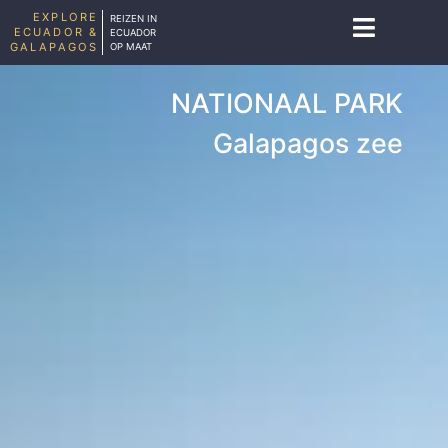
EXPLORE
REIZEN IN
ECUADOR &
ECUADOR
GALAPAGOS
OP MAAT
NATIONAAL PARK
Galapagos zee