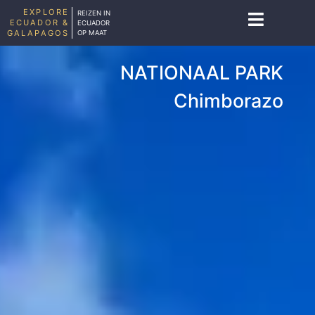
EXPLORE
REIZEN IN
ECUADOR &
ECUADOR
GALAPAGOS
OP MAAT
NATIONAAL PARK
Chimborazo