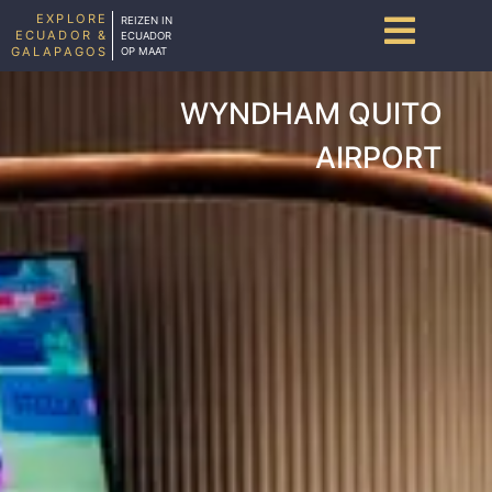
EXPLORE
REIZEN IN
ECUADOR &
ECUADOR
GALAPAGOS
OP MAAT
WYNDHAM QUITO
AIRPORT