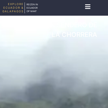
EXPLORE
REIZEN IN
ECUADOR &
ECUADOR
GALAPAGOS
OP MAAT
WANDELEN SENDERO DE
LA CHORRERA