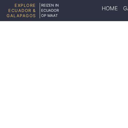
EXPLORE
REIZEN IN
HOME
G
ECUADOR &
ECUADOR
GALAPAGOS
OP MAAT
KOLONI