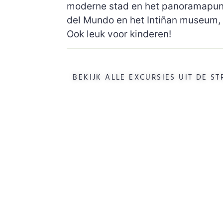
moderne stad en het panoramapunt
del Mundo en het Intiñan museum, 
Ook leuk voor kinderen!
BEKIJK ALLE EXCURSIES UIT DE ST
WIE ZIJN WIJ
Ik ben Tom uit België en
woon al meer dan 10 jaren in
Ecuador. Ik heb hier mijn
gidsen diploma behaald.
Reizen en nieuwe plaatsen
ontdekken is mijn passie.