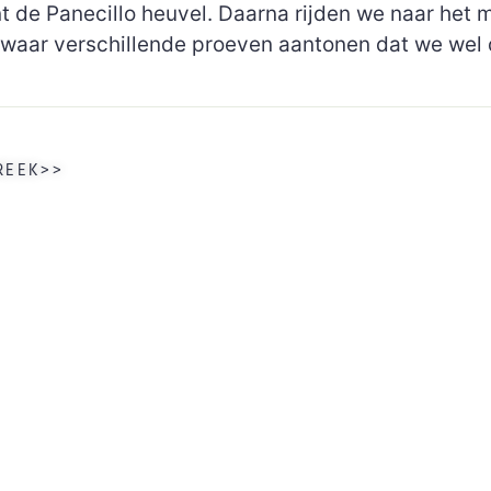
 de Panecillo heuvel. Daarna rijden we naar het
waar verschillende proeven aantonen dat we wel d
REEK>>
VASTELAND
GALAPAGOS
Luxe schepen
Voorbeeldreizen
First Class
De beste hotels van Ecuador
Superior schepen
(per streek)
Tourist Class
Activiteiten per streek
Catamarans
Info over de Natuurparken
Zeilschepen
PRACTISCHE REISIN
Grote schepen (> 16 pers)