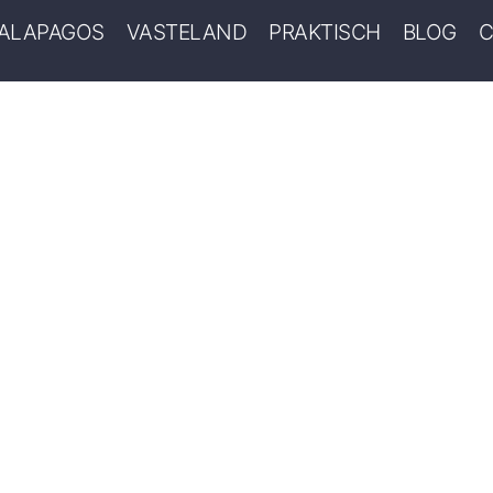
ALAPAGOS
VASTELAND
PRAKTISCH
BLOG
C
AAL QUITO EN HET E