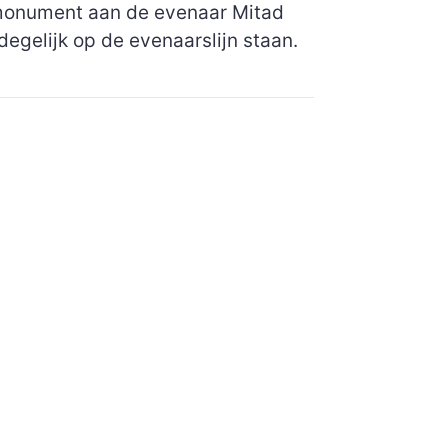
 monument aan de evenaar Mitad
egelijk op de evenaarslijn staan.
CONTACT
DESCUBRE-ECUADOR
Guamote
Ecuador
tom@explore-ecuador.be
FO