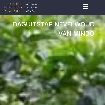
EXPLORE
REIZEN IN
ECUADOR &
ECUADOR
GALAPAGOS
OP MAAT
DAGUITSTAP NEVELWOUD
VAN MINDO