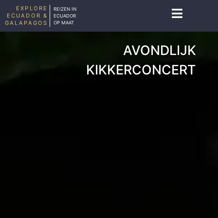
EXPLORE
REIZEN IN
ECUADOR &
ECUADOR
GALAPAGOS
OP MAAT
AVONDLIJK
KIKKERCONCERT